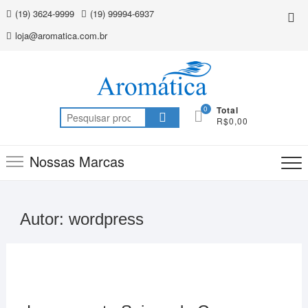
Skip
(19) 3624-9999
(19) 99994-6937
Top
to
Me
loja@aromatica.com.br
content
0
Total
Pesquisar
R$0,00
por:
Nossas Marcas
Autor:
wordpress