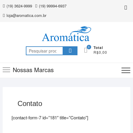
Skip
(19) 3624-9999
(19) 99994-6937
Top
to
Me
loja@aromatica.com.br
content
0
Total
Pesquisar
R$0,00
por:
Nossas Marcas
Contato
[contact-form-7 id=”181″ title=”Contato”]