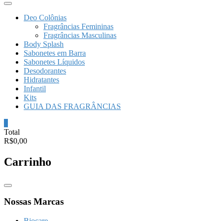
Deo Colônias
Fragrâncias Femininas
Fragrâncias Masculinas
Body Splash
Sabonetes em Barra
Sabonetes Líquidos
Desodorantes
Hidratantes
Infantil
Kits
GUIA DAS FRAGRÂNCIAS
0
Total
R$0,00
Carrinho
Catalog
Menu
Nossas Marcas
Biocare