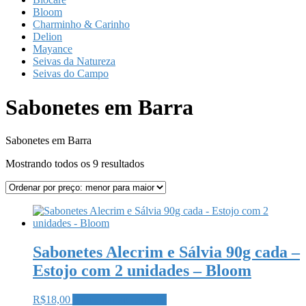
Bloom
Charminho & Carinho
Delion
Mayance
Seivas da Natureza
Seivas do Campo
Sabonetes em Barra
Sabonetes em Barra
Classificado
Mostrando todos os 9 resultados
por
preço:
baixo
para
alto
Sabonetes Alecrim e Sálvia 90g cada –
Estojo com 2 unidades – Bloom
R$
18,00
Adicionar ao carrinho