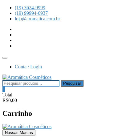
Skip
(19) 3624-9999
to
(19) 99994-6937
content
loja@aromatica.com.br
instagram
facebook
youtube
linkedin
Topbar
Menu
Conta / Login
Pesquisar
Pesquisar
por:
0
Total
R$0,00
Carrinho
Nossas Marcas