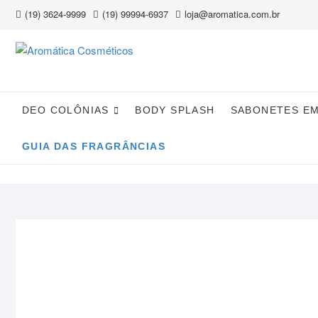
Skip
(19) 3624-9999
(19) 99994-6937
loja@aromatica.com.br
to
content
DEO COLÔNIAS
BODY SPLASH
SABONETES E
GUIA DAS FRAGRÂNCIAS