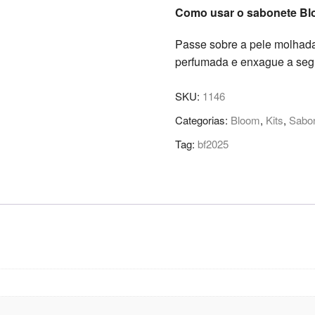
Como usar o sabonete Bl
Passe sobre a pele molha
perfumada e enxague a segu
SKU:
1146
Categorias:
Bloom
,
Kits
,
Sabo
Tag:
bf2025