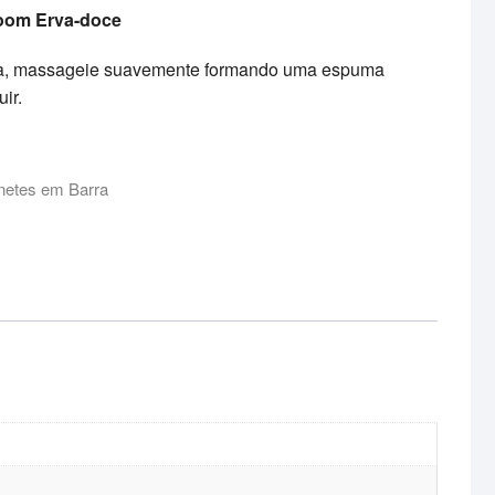
oom Erva-doce
da, massageie suavemente formando uma espuma
ir.
netes em Barra