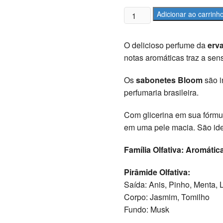
Sabonetes
Adicionar ao carrinh
Erva-
Doce
O delicioso perfume da
erv
Bloom
notas aromáticas traz a sens
-
Estojo
Os
sabonetes Bloom
são i
com
perfumaria brasileira.
3
unidades
Com glicerina em sua fórm
90g
em uma pele macia. São ide
cada
quantidade
Família Olfativa: Aromátic
Pirâmide Olfativa:
Saída: Anis, Pinho, Menta,
Corpo: Jasmim, Tomilho
Fundo: Musk