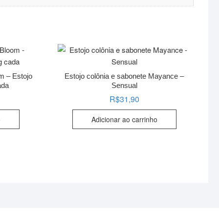
m – Estojo
Estojo colônia e sabonete Mayance –
ada
Sensual
R$
31,90
o
Adicionar ao carrinho