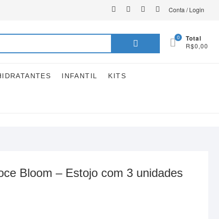
instagram
facebook
youtube
linkedin
Conta / Login
Pesquisar
0
Total
R$0,00
por:
HIDRATANTES
INFANTIL
KITS
ce Bloom – Estojo com 3 unidades