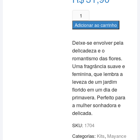
Estojo
colônia
Adicionar ao carrinho
e
sabonete
Deixe-se envolver pela
Mayance
delicadeza e o
-
romantismo das flores.
Floreal
quantidade
Uma fragrância suave e
feminina, que lembra a
leveza de um jardim
florido em um dia de
primavera. Perfeito para
a mulher sonhadora e
delicada.
SKU:
1704
Categorias:
Kits
,
Mayance