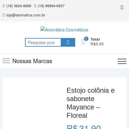
Skip
(19) 3624-9999
(19) 99994-6937
Top
to
Me
loja@aromatica.com.br
content
0
Total
Pesquisar
R$0,00
por:
Nossas Marcas
Estojo colônia e
sabonete
Mayance –
Floreal
R$
31,90