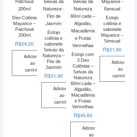
Deo Colônia
Estojo
Mayance –
colônia e
Patchouli
sabonete
Estojo
200ml
Mayance –
colônia e
Sensual
R$
24,20
sabonete
R$
31,90
Seivas da
Estojo com
Natureza –
Adicionar
3 Deo
Flor de
Adicionar
ao
Colônias –
Jasmim
ao
carrinho
Seivas da
R$
31,90
carrinho
Natureza
60ml cada –
Adicionar
Algodão,
ao
Macadâmia
e Frutas
carrinho
Vermelhas
R$
45,60
Adicionar
ao