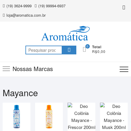
Skip
(19) 3624-9999
(19) 99994-6937
Top
to
Me
loja@aromatica.com.br
content
0
Total
Pesquisar
R$0,00
por:
Nossas Marcas
Mayance