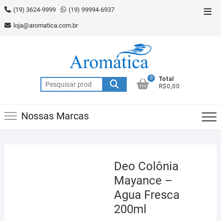
Skip
(19) 3624-9999
(19) 99994-6937
Top
to
Men
loja@aromatica.com.br
content
0
Total
Pesquisar
R$0,00
por:
Nossas Marcas
Deo Colônia
Mayance –
Agua Fresca
200ml