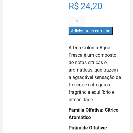
R$
24,20
Deo
Colônia
Adicionar ao carrinho
Mayance
-
A Deo Colônia Agua
Agua
Fresca é um composto
Fresca
de notas cítricas e
200ml
quantidade
aromáticas, que trazem
a agradável sensação de
frescor e entregam à
fragrância equilíbrio e
intensidade.
Família Olfativa: Cítrico
Aromático
Pirâmide Olfativa: