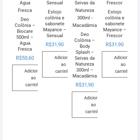
Estojo
Estojo
colônia e
colônia e
Deo
sabonete
sabonete
Colônia –
Mayance –
Mayance –
Biocare
Deo
Sensual
Frescor
500ml –
Colônia –
Agua
R$
31,90
R$
31,90
Body
Fresca
Splash –
Adicionar
Adicionar
R$
50,60
Seivas da
Natureza
ao
ao
300ml –
Adicionar
carrinho
carrinho
Macadâmia
ao
R$
31,90
carrinho
Adicionar
ao
carrinho