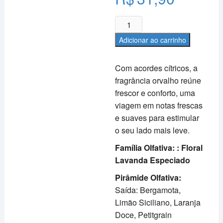
Deo
Colônia
Adicionar ao carrinho
–
Seivas
Com acordes cítricos, a
do
fragrância orvalho reúne
Campo
frescor e conforto, uma
300ml
-
viagem em notas frescas
Orvalho
e suaves para estimular
quantidade
o seu lado mais leve.
Família Olfativa: : Floral
Lavanda Especiado
Pirâmide Olfativa:
Saída: Bergamota,
Limão Siciliano, Laranja
Doce, Petitgrain