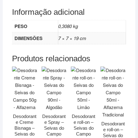
Informação adicional
PESO
0,3080 kg
DIMENSÕES
7 × 7 × 19 cm
Produtos relacionados
Desodorant
Desodorant
Desodorant
e Creme
e Spray –
e roll-on –
Desodorant
Bisnaga –
Seivas do
Seivas do
e roll-on –
Seivas do
Campo
Campo
Seivas do