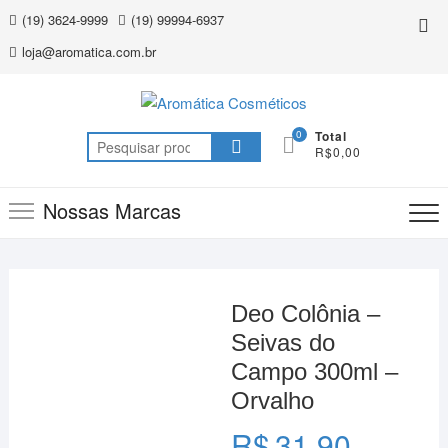
Skip
(19) 3624-9999
(19) 99994-6937
Top
to
Me
loja@aromatica.com.br
content
0
Total
Pesquisar
R$0,00
por:
Nossas Marcas
Deo Colônia –
Seivas do
Campo 300ml –
Orvalho
R$
31,90