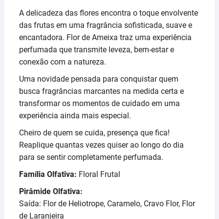
Seivas
A delicadeza das flores encontra o toque envolvente
da
das frutas em uma fragrância sofisticada, suave e
Natureza
encantadora. Flor de Ameixa traz uma experiência
Flor
perfumada que transmite leveza, bem-estar e
de
conexão com a natureza.
Ameixa
200ml
Uma novidade pensada para conquistar quem
quantidade
busca fragrâncias marcantes na medida certa e
transformar os momentos de cuidado em uma
experiência ainda mais especial.
Cheiro de quem se cuida, presença que fica!
Reaplique quantas vezes quiser ao longo do dia
para se sentir completamente perfumada.
Família Olfativa:
Floral Frutal
Pirâmide Olfativa:
Saída: Flor de Heliotrope, Caramelo, Cravo Flor, Flor
de Laranjeira