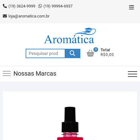
Skip
(19) 3624-9999
(19) 99994-6937
Top
to
Men
loja@aromatica.com.br
content
0
Total
Pesquisar
R$0,00
por:
Nossas Marcas