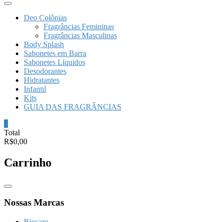
Deo Colônias
Fragrâncias Femininas
Fragrâncias Masculinas
Body Splash
Sabonetes em Barra
Sabonetes Líquidos
Desodorantes
Hidratantes
Infantil
Kits
GUIA DAS FRAGRÂNCIAS
0
Total
R$0,00
Carrinho
Catalog
Menu
Nossas Marcas
Biocare