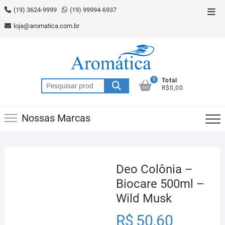
Skip
(19) 3624-9999
(19) 99994-6937
Top
to
Men
loja@aromatica.com.br
content
0
Total
Pesquisar
R$0,00
por:
Nossas Marcas
Deo Colônia –
Biocare 500ml –
Wild Musk
R$
50,60