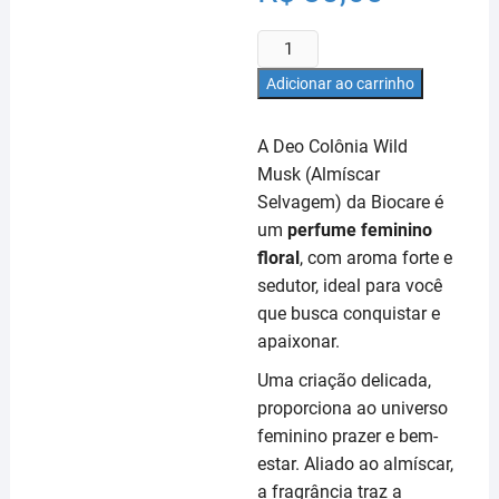
Deo
Colônia
Adicionar ao carrinho
-
Biocare
A Deo Colônia Wild
500ml
Musk (Almíscar
-
Selvagem) da Biocare é
Wild
Musk
um
perfume feminino
quantidade
floral
, com aroma forte e
sedutor, ideal para você
que busca conquistar e
apaixonar.
Uma criação delicada,
proporciona ao universo
feminino prazer e bem-
estar. Aliado ao almíscar,
a fragrância traz a