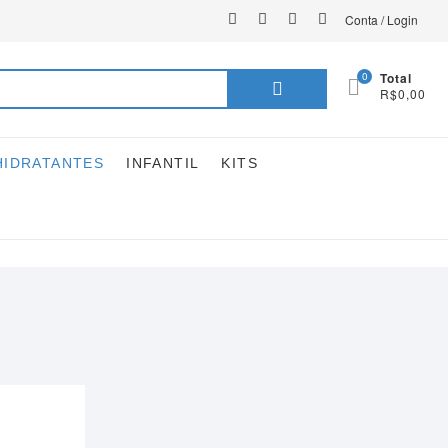
instagram
facebook
youtube
linkedin
Conta / Login
Pesquisar
0
Total
R$0,00
por:
HIDRATANTES
INFANTIL
KITS