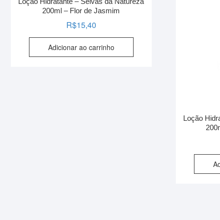
Loção Hidratante – Seivas da Natureza
200ml – Flor de Jasmim
R$
15,40
Adicionar ao carrinho
Loção Hidr
200
Ad