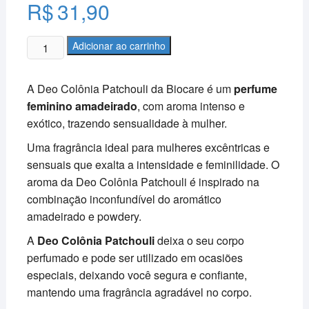
R$
31,90
Deo
Adicionar ao carrinho
Colônia
–
A Deo Colônia Patchouli da Biocare é um
perfume
Biocare
feminino amadeirado
, com aroma intenso e
300ml
exótico, trazendo sensualidade à mulher.
-
Patchouli
Uma fragrância ideal para mulheres excêntricas e
quantidade
sensuais que exalta a intensidade e feminilidade. O
aroma da Deo Colônia Patchouli é inspirado na
combinação inconfundível do aromático
amadeirado e powdery.
A
Deo Colônia Patchouli
deixa o seu corpo
perfumado e pode ser utilizado em ocasiões
especiais, deixando você segura e confiante,
mantendo uma fragrância agradável no corpo.