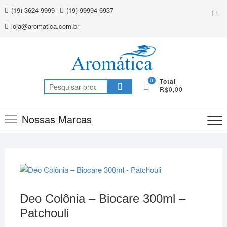
Skip
(19) 3624-9999
(19) 99994-6937
Top
to
Me
loja@aromatica.com.br
content
0
Total
Pesquisar
R$0,00
por:
Nossas Marcas
Deo Colônia – Biocare 300ml –
Patchouli