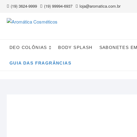
Skip
(19) 3624-9999
(19) 99994-6937
loja@aromatica.com.br
to
content
DEO COLÔNIAS
BODY SPLASH
SABONETES E
GUIA DAS FRAGRÂNCIAS