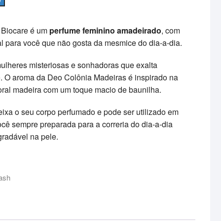
 Biocare é um
perfume feminino amadeirado
, com
al para você que não gosta da mesmice do dia-a-dia.
mulheres misteriosas e sonhadoras que exalta
e. O aroma da Deo Colônia Madeiras é inspirado na
oral madeira com um toque macio de baunilha.
ixa o seu corpo perfumado e pode ser utilizado em
cê sempre preparada para a correria do dia-a-dia
radável na pele.
ash