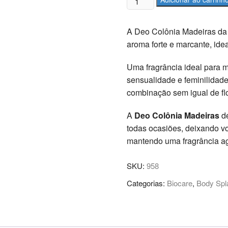
Colônia
–
A Deo Colônia Madeiras da
Biocare
aroma forte e marcante, ide
300ml
-
Uma fragrância ideal para 
Madeiras
sensualidade e feminilidad
quantidade
combinação sem igual de fl
A
Deo Colônia Madeiras
de
todas ocasiões, deixando vo
mantendo uma fragrância ag
SKU:
958
Categorias:
Biocare
,
Body Spl