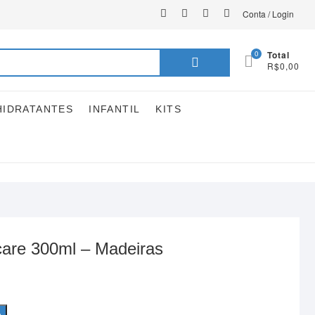
instagram
facebook
youtube
linkedin
Conta / Login
Pesquisar
0
Total
R$0,00
por:
HIDRATANTES
INFANTIL
KITS
care 300ml – Madeiras
o