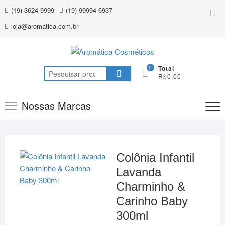
Skip
(19) 3624-9999
(19) 99994-6937
Top
to
Me
loja@aromatica.com.br
content
0
Total
Pesquisar
R$0,00
por:
Nossas Marcas
Colônia Infantil
Lavanda
Charminho &
Carinho Baby
300ml