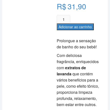
R$
31,90
Colônia
Infantil
Adicionar ao carrinho
Lavanda
Charminho
Prolongue a sensação
&
de banho do seu bebê!
Carinho
Baby
Com deliciosa
300ml
fragrância, enriquecidos
quantidade
com
extratos de
lavanda
que contém
vários benefícios para a
pele, como efeito tônico,
proporciona limpeza
profunda, relaxamento,
bem estar entre outros.