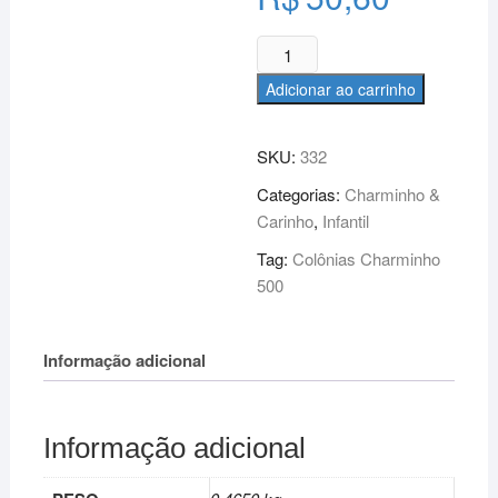
Colônia
Charminho
Adicionar ao carrinho
&
Carinho
Blue
SKU:
332
500ml
Categorias:
Charminho &
quantidade
Carinho
,
Infantil
Tag:
Colônias Charminho
500
Informação adicional
Informação adicional