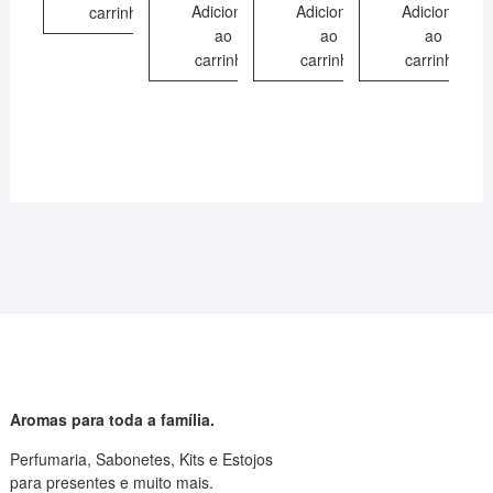
Adicionar
Adicionar
Adicionar
carrinho
ao
ao
ao
carrinho
carrinho
carrinho
Aromas para toda a família.
Perfumaria, Sabonetes, Kits e Estojos
para presentes e muito mais.