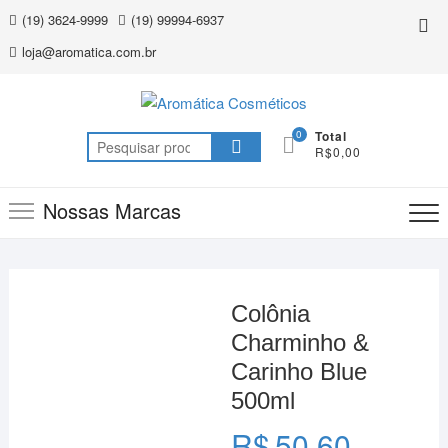
Skip
(19) 3624-9999
(19) 99994-6937
Top
to
Me
loja@aromatica.com.br
content
0
Total
Pesquisar
R$0,00
por:
Nossas Marcas
Colônia
Charminho &
Carinho Blue
500ml
R$
50,60