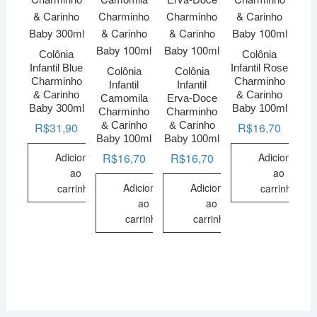
Colônia
Colônia
Infantil Blue
Infantil Rose
Colônia
Colônia
Charminho
Charminho
Infantil
Infantil
& Carinho
& Carinho
Camomila
Erva-Doce
Baby 300ml
Baby 100ml
Charminho
Charminho
& Carinho
& Carinho
R$
31,90
R$
16,70
Baby 100ml
Baby 100ml
Adicionar
Adicionar
R$
16,70
R$
16,70
ao
ao
Adicionar
Adicionar
carrinho
carrinho
ao
ao
carrinho
carrinho