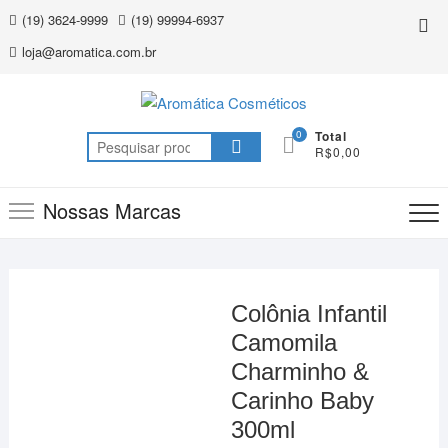
Skip
(19) 3624-9999
(19) 99994-6937
Top
to
Me
loja@aromatica.com.br
content
0
Total
Pesquisar
R$0,00
por:
Nossas Marcas
Colônia Infantil
Camomila
Charminho &
Carinho Baby
300ml