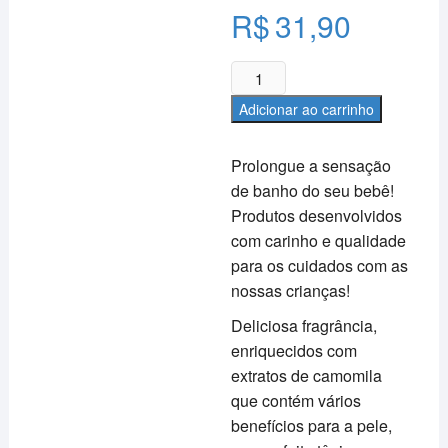
R$
31,90
Colônia
Infantil
Adicionar ao carrinho
Camomila
Charminho
Prolongue a sensação
&
de banho do seu bebê!
Carinho
Produtos desenvolvidos
Baby
300ml
com carinho e qualidade
quantidade
para os cuidados com as
nossas crianças!
Deliciosa fragrância,
enriquecidos com
extratos de camomila
que contém vários
benefícios para a pele,