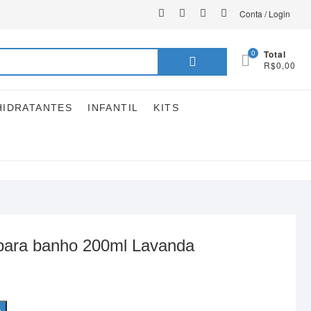
instagram
facebook
youtube
linkedin
Conta / Login
Pesquisar
0
Total
R$0,00
por:
HIDRATANTES
INFANTIL
KITS
para banho 200ml Lavanda
o