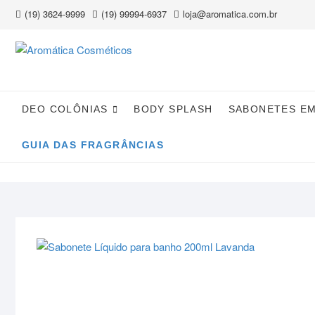
Skip
(19) 3624-9999
(19) 99994-6937
loja@aromatica.com.br
to
content
DEO COLÔNIAS
BODY SPLASH
SABONETES E
GUIA DAS FRAGRÂNCIAS