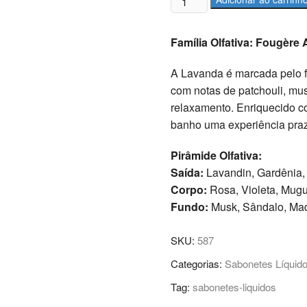
Líquido
para
Família Olfativa: Fougère
banho
200ml
A Lavanda é marcada pelo f
Lavanda
com notas de patchouli, mus
quantidade
relaxamento. Enriquecido co
banho uma experiência praz
Pirâmide Olfativa:
Saída:
Lavandin, Gardênia,
Corpo:
Rosa, Violeta, Mugue
Fundo:
Musk, Sândalo, Mad
SKU:
587
Categorias:
Sabonetes Líquid
Tag:
sabonetes-liquidos