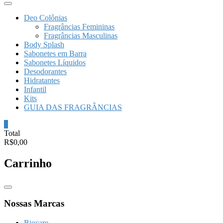
Deo Colônias
Fragrâncias Femininas
Fragrâncias Masculinas
Body Splash
Sabonetes em Barra
Sabonetes Líquidos
Desodorantes
Hidratantes
Infantil
Kits
GUIA DAS FRAGRÂNCIAS
0
Total
R$0,00
Carrinho
Catalog
Menu
Nossas Marcas
Biocare