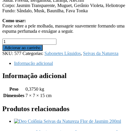
Saída: Freesia, Bergamota, Laranja, Alecrim
Corpo: Jasmim Transparente, Muguet, Gerânio Violeta, Heliotrope
Fundo: Sândalo, Musk, Baunilha, Fava Tonka
Como usar:
Passe sobre a pele molhada, massageie suavemente formando uma
espuma perfumada e enxágue a seguir.
Sabonete
Líquido
Adicionar ao carrinho
-
SKU:
577
Categorias:
Sabonetes Líquidos
,
Seivas da Natureza
Seivas
da
Informação adicional
Natureza
300ml
Informação adicional
-
Algodão
quantidade
Peso
0,3750 kg
Dimensões
7 × 7 × 15 cm
Produtos relacionados