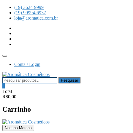
Skip
(19) 3624-9999
to
(19) 99994-6937
content
loja@aromatica.com.br
instagram
facebook
youtube
linkedin
Topbar
Menu
Conta / Login
Pesquisar
Pesquisar
por:
0
Total
R$0,00
Carrinho
Nossas Marcas