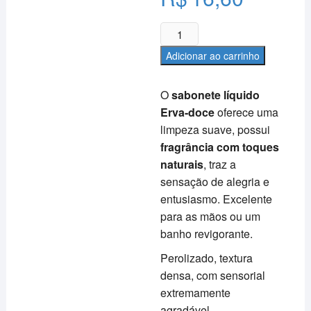
Sabonete
Líquido
Adicionar ao carrinho
-
Bloom
O
sabonete líquido
300ml
Erva-doce
oferece uma
-
limpeza suave, possui
Erva
Doce
fragrância com toques
quantidade
naturais
, traz a
sensação de alegria e
entusiasmo. Excelente
para as mãos ou um
banho revigorante.
Perolizado, textura
densa, com sensorial
extremamente
agradável.