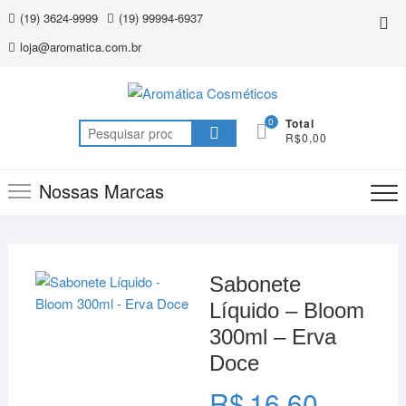
Skip
(19) 3624-9999
(19) 99994-6937
Top
to
Me
loja@aromatica.com.br
content
0
Total
Pesquisar
R$0,00
por:
Nossas Marcas
Sabonete
Líquido – Bloom
300ml – Erva
Doce
R$
16,60