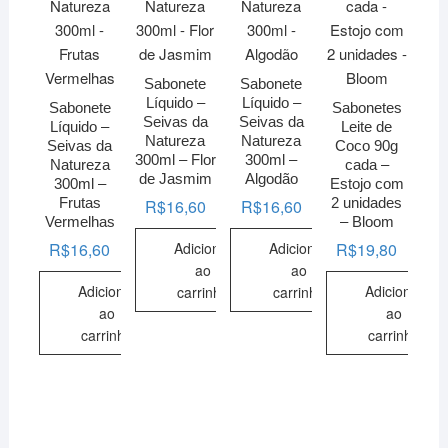
Sabonete
Sabonete
Líquido –
Líquido –
Sabonete
Sabonetes
Seivas da
Seivas da
Líquido –
Leite de
Natureza
Natureza
Seivas da
Coco 90g
300ml – Flor
300ml –
Natureza
cada –
de Jasmim
Algodão
300ml –
Estojo com
Frutas
2 unidades
R$
16,60
R$
16,60
Vermelhas
– Bloom
Adicionar
Adicionar
R$
16,60
R$
19,80
ao
ao
Adicionar
Adicionar
carrinho
carrinho
ao
ao
carrinho
carrinho