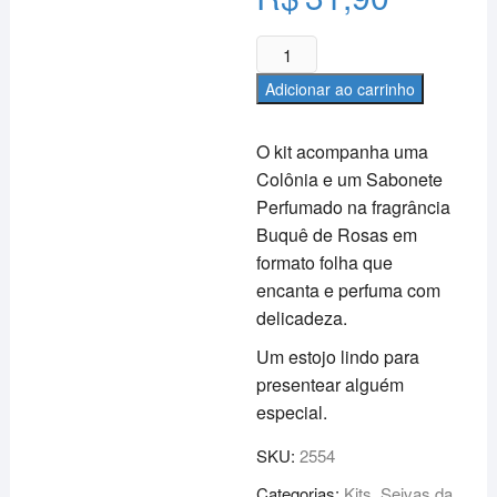
Estojo
colônia
Adicionar ao carrinho
e
sabonete
O kit acompanha uma
Seivas
Colônia e um Sabonete
da
Perfumado na fragrância
Natureza
-
Buquê de Rosas em
Buquê
formato folha que
de
encanta e perfuma com
Rosas
delicadeza.
quantidade
Um estojo lindo para
presentear alguém
especial.
SKU:
2554
Categorias:
Kits
,
Seivas da