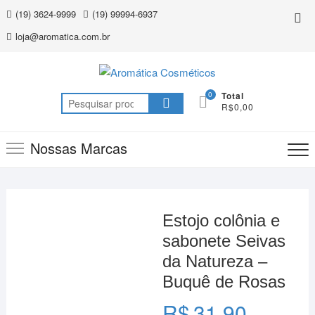
Skip
(19) 3624-9999
(19) 99994-6937
Top
to
Me
loja@aromatica.com.br
content
0
Total
Pesquisar
R$0,00
por:
Nossas Marcas
Estojo colônia e
sabonete Seivas
da Natureza –
Buquê de Rosas
R$
31,90