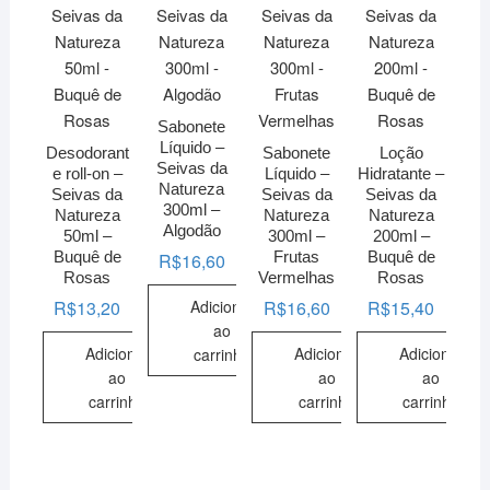
Sabonete
Líquido –
Desodorant
Sabonete
Loção
Seivas da
e roll-on –
Líquido –
Hidratante –
Natureza
Seivas da
Seivas da
Seivas da
300ml –
Natureza
Natureza
Natureza
Algodão
50ml –
300ml –
200ml –
Buquê de
Frutas
Buquê de
R$
16,60
Rosas
Vermelhas
Rosas
Adicionar
R$
13,20
R$
16,60
R$
15,40
ao
Adicionar
Adicionar
Adicionar
carrinho
ao
ao
ao
carrinho
carrinho
carrinho