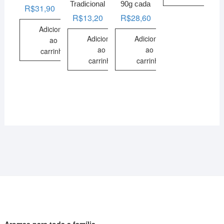
Tradicional
90g cada
R$
31,90
R$
13,20
R$
28,60
Adicionar
Adicionar
Adicionar
ao
ao
ao
carrinho
carrinho
carrinho
Aromas para toda a família.