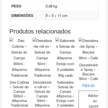
PESO
0,08 kg
DIMENSÕES
5 × 5 × 11 cm
Produtos relacionados
Desodorant
e Spray –
Biocare
90ml – Café
Deo Colônia
Desodorant
Sabonetes
R$
9,90
– Seivas do
e roll-on –
Seivas do
Campo
Seivas do
Campo
Adicionar
300ml –
Campo
Alfazema –
ao
Alfazema
50ml –
Estojo com
Tradicional
Alfazema
3 unidades
carrinho