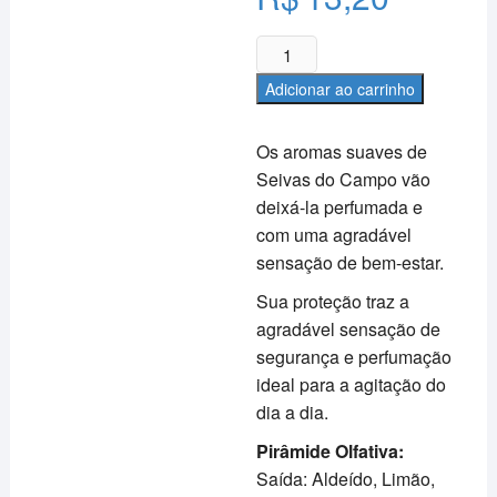
Desodorante
roll-
Adicionar ao carrinho
on
-
Os aromas suaves de
Seivas
Seivas do Campo vão
do
deixá-la perfumada e
Campo
50ml
com uma agradável
-
sensação de bem-estar.
Powder
Sua proteção traz a
quantidade
agradável sensação de
segurança e perfumação
ideal para a agitação do
dia a dia.
Pirâmide Olfativa:
Saída: Aldeído, Limão,