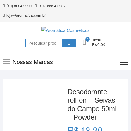
Skip
(19) 3624-9999
(19) 99994-6937
Top
to
Me
loja@aromatica.com.br
content
0
Total
Pesquisar
R$0,00
por:
Nossas Marcas
Desodorante
roll-on – Seivas
do Campo 50ml
– Powder
R$
13,20