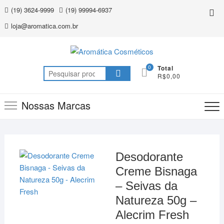
Skip
(19) 3624-9999
(19) 99994-6937
Top
to
Me
loja@aromatica.com.br
content
0
Total
Pesquisar
R$0,00
por:
Nossas Marcas
Desodorante
Creme Bisnaga
– Seivas da
Natureza 50g –
Alecrim Fresh