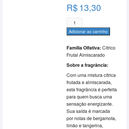
R$
13,30
Desodorante
Creme
Adicionar ao carrinho
Bisnaga
-
Família Olfativa:
Cítrico
Seivas
Frutal Almiscarado
da
Natureza
Sobre a fragrância:
50g
Com uma mistura cítrica
-
frutada e almiscarada,
Alecrim
esta fragrância é perfeita
Fresh
para quem busca uma
quantidade
sensação energizante.
Sua saída é marcada
por notas de bergamota,
limão e tangerina,