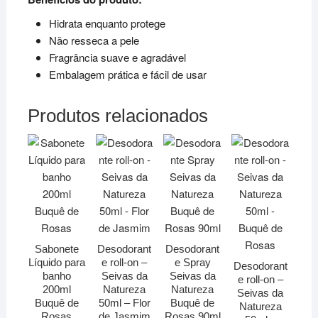
Hidrata enquanto protege
Não resseca a pele
Fragrância suave e agradável
Embalagem prática e fácil de usar
Produtos relacionados
Sabonete
Desodorant
Desodorant
Líquido para
e roll-on –
e Spray
Desodorant
banho
Seivas da
Seivas da
e roll-on –
200ml
Natureza
Natureza
Seivas da
Buquê de
50ml – Flor
Buquê de
Natureza
Rosas
de Jasmim
Rosas 90ml