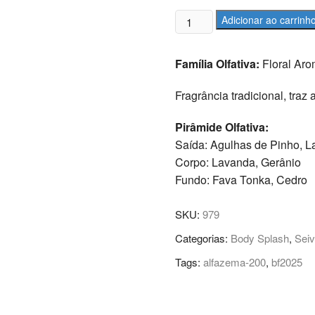
Deo
Adicionar ao carrinh
Colônia
Seivas
Família Olfativa:
Floral Aro
do
Campo
Fragrância tradicional, traz
Alfazema
Tradicional
Pirâmide Olfativa:
200ml
Saída: Agulhas de Pinho, 
quantidade
Corpo: Lavanda, Gerânio
Fundo: Fava Tonka, Cedro
SKU:
979
Categorias:
Body Splash
,
Sei
Tags:
alfazema-200
,
bf2025