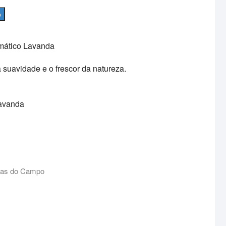
o
mático Lavanda
 a suavidade e o frescor da natureza.
Lavanda
vas do Campo