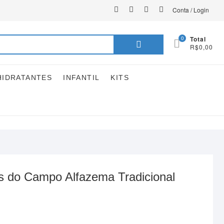
instagram
facebook
youtube
linkedin
Conta / Login
Pesquisar
0
Total
R$0,00
por:
HIDRATANTES
INFANTIL
KITS
s do Campo Alfazema Tradicional