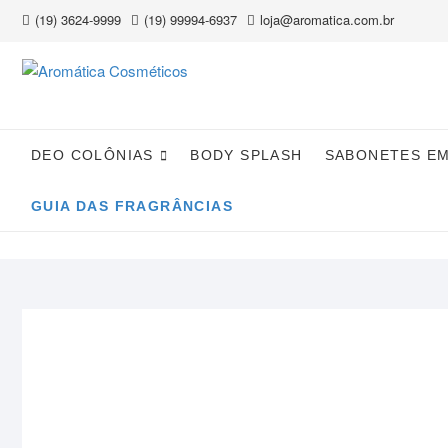
Skip
(19) 3624-9999
(19) 99994-6937
loja@aromatica.com.br
to
content
DEO COLÔNIAS
BODY SPLASH
SABONETES E
GUIA DAS FRAGRÂNCIAS