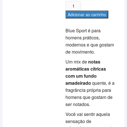
Deo
Colônia
Adicionar ao carrinho
-
Delion
Blue Sport é para
100ml
homens práticos,
-
modernos e que gostam
Blue
Sport
de movimento.
quantidade
Um mix de
notas
aromáticas cítricas
com um fundo
amadeirado
quente, é a
fragrância própria para
homens que gostam de
ser notados.
Você vai sentir aquela
sensação de