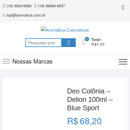
Skip
(19) 3624-9999
(19) 99994-6937
Top
to
Me
loja@aromatica.com.br
content
0
Total
Pesquisar
R$0,00
por:
Nossas Marcas
Deo Colônia –
Delion 100ml –
Blue Sport
R$
68,20