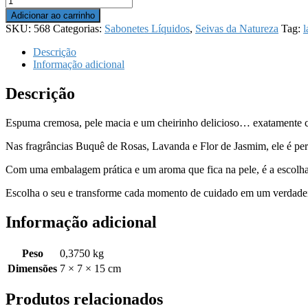
Líquido
Adicionar ao carrinho
-
SKU:
568
Categorias:
Sabonetes Líquidos
,
Seivas da Natureza
Tag:
l
Seivas
da
Descrição
Natureza
Informação adicional
300ml
-
Descrição
Lavanda
quantidade
Espuma cremosa, pele macia e um cheirinho delicioso… exatamente 
Nas fragrâncias Buquê de Rosas, Lavanda e Flor de Jasmim, ele é pe
Com uma embalagem prática e um aroma que fica na pele, é a escolha
Escolha o seu e transforme cada momento de cuidado em um verdadeir
Informação adicional
Peso
0,3750 kg
Dimensões
7 × 7 × 15 cm
Produtos relacionados