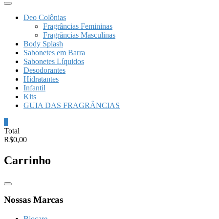
Deo Colônias
Fragrâncias Femininas
Fragrâncias Masculinas
Body Splash
Sabonetes em Barra
Sabonetes Líquidos
Desodorantes
Hidratantes
Infantil
Kits
GUIA DAS FRAGRÂNCIAS
0
Total
R$0,00
Carrinho
Catalog
Menu
Nossas Marcas
Biocare