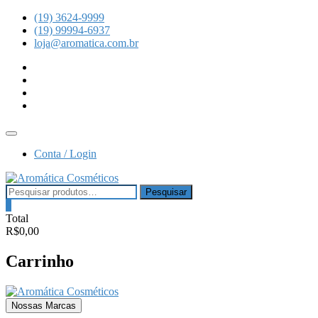
Skip
(19) 3624-9999
to
(19) 99994-6937
content
loja@aromatica.com.br
instagram
facebook
youtube
linkedin
Topbar
Menu
Conta / Login
Pesquisar
Pesquisar
por:
0
Total
R$0,00
Carrinho
Nossas Marcas