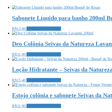
Sabonete Líquido para banho 200ml B
R$
13,80
Adicionar ao carrinho
Deo Colônia Seivas da Natureza Lava
R$
31,90
Adicionar ao carrinho
Loção Hidratante – Seivas da Naturez
R$
15,40
Adicionar ao carrinho
Estojo colônia e sabonete Seivas da N
R$
31,90
Adicionar ao carrinho