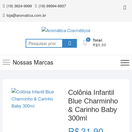
Skip
(19) 3624-9999
(19) 99994-6937
Top
to
Me
loja@aromatica.com.br
content
0
Total
Pesquisar
R$0,00
por:
Nossas Marcas
Colônia Infantil
Blue Charminho
& Carinho Baby
300ml
R$
31,90