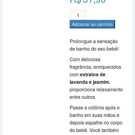
Colônia
Infantil
Adicionar ao carrinho
Blue
Charminho
Prolongue a sensação
&
de banho do seu bebê!
Carinho
Baby
Com deliciosa
300ml
fragrância, enriquecidos
quantidade
com
extratos de
lavanda e jasmim
,
proporciona relaxamento
entre outros.
Passe a colônia após o
banho em suas mãos e
depois espalhe no corpo
do bebê. Você também