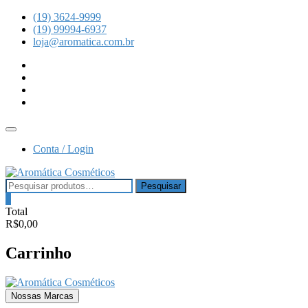
Skip
(19) 3624-9999
to
(19) 99994-6937
content
loja@aromatica.com.br
instagram
facebook
youtube
linkedin
Topbar
Menu
Conta / Login
Pesquisar
Pesquisar
por:
0
Total
R$0,00
Carrinho
Nossas Marcas