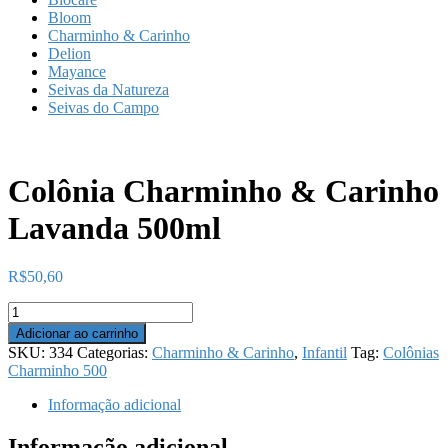
Bloom
Charminho & Carinho
Delion
Mayance
Seivas da Natureza
Seivas do Campo
Colônia Charminho & Carinho
Lavanda 500ml
R$
50,60
Colônia
Charminho
Adicionar ao carrinho
&
SKU:
334
Categorias:
Charminho & Carinho
,
Infantil
Tag:
Colônias
Carinho
Charminho 500
Lavanda
500ml
Informação adicional
quantidade
Informação adicional