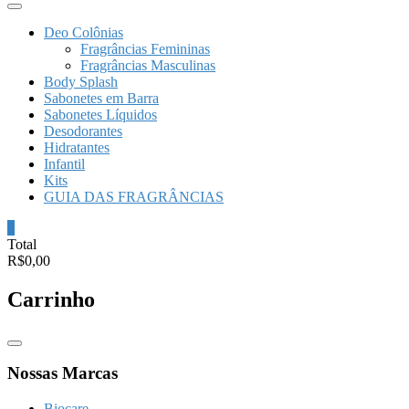
Deo Colônias
Fragrâncias Femininas
Fragrâncias Masculinas
Body Splash
Sabonetes em Barra
Sabonetes Líquidos
Desodorantes
Hidratantes
Infantil
Kits
GUIA DAS FRAGRÂNCIAS
0
Total
R$0,00
Carrinho
Catalog
Menu
Nossas Marcas
Biocare